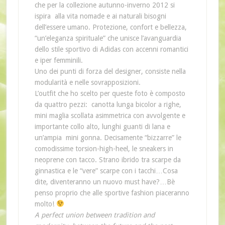
che per la collezione autunno-inverno 2012 si
ispira alla vita nomade e ai naturali bisogni
dell’essere umano. Protezione, confort e bellezza,
“un’eleganza spirituale” che unisce l’avanguardia
dello stile sportivo di Adidas con accenni romantici
e iper femminili.
Uno dei punti di forza del designer, consiste nella
modularità e nelle sovrapposizioni.
L’outfit che ho scelto per queste foto è composto
da quattro pezzi: canotta lunga bicolor a righe,
mini maglia scollata asimmetrica con avvolgente e
importante collo alto, lunghi guanti di lana e
un’ampia mini gonna. Decisamente “bizzarre” le
comodissime torsion-high-heel, le sneakers in
neoprene con tacco. Strano ibrido tra scarpe da
ginnastica e le “vere” scarpe con i tacchi…Cosa
dite, diventeranno un nuovo must have?…Bè
penso proprio che alle sportive fashion piaceranno
molto!
A perfect union between tradition and