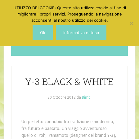
UTILIZZO DEI COOKIE: Questo sito utilizza cookie al fine di
migliorare i propri servizi. Proseguendo la navigazione
acconsenti al nostro utilizzo dei cookie.
Ok
Informativa estesa
Dotgirl
Y-3 BLACK & WHITE
30 Ottobre 2012
da
Bimbi
Un perfetto connubio fra tradizione e modernità,
fra futuro e passato. Un viaggio avventuroso
quello di Yohji Yamamoto (designer del brand Y-3),