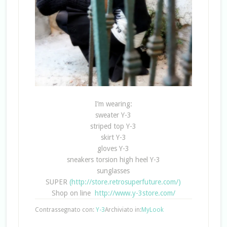
I’m wearing:
sweater Y-3
striped top Y-3
skirt Y-3
gloves Y-3
sneakers torsion high heel Y-3
sunglasses
SUPER
(http://store.retrosuperfuture.com/)
Shop on line
http://www.y-3store.com/
Contrassegnato con:
Y-3
Archiviato in:
MyLook