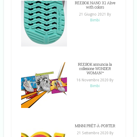
REEBOK NANO X1 Alive
with colors
21 Giugno 2021
By
Bimbi
REEBOK annuncia la
collezione WONDER
WOMAN™
16 Novembre 2020
By
Bimbi
MINNI PRÊT-À-PORTER
21 Settembre 2020
By