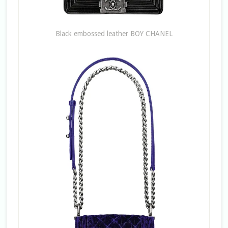
Black embossed leather BOY CHANEL