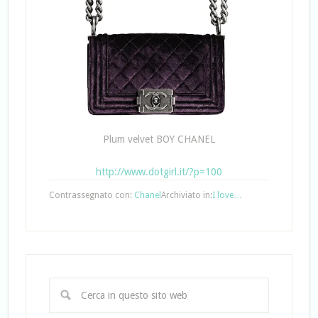
Plum velvet BOY CHANEL
http://www.dotgirl.it/?p=100
Contrassegnato con:
Chanel
Archiviato in:
I love…