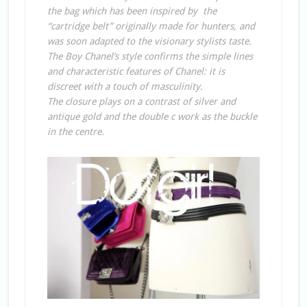
the bag which has been inspired by the
“cartridge belt” originally made for hunters, and
was soon adapted to the visionary stylists taste.
The Boy Chanel’s style confirms the simple lines
and characteristic features of Chanel: it is
discreet with a touch of masculinity.
The closure plays on a contrast of silver and
antique gold and the double c work as the buckle
in the centre.