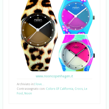
www.nooncopenhagen.it
Archiviato in:
I love…
Contrassegnato con:
Colors Of California
,
Crocs
,
Le
Fool
,
Noon