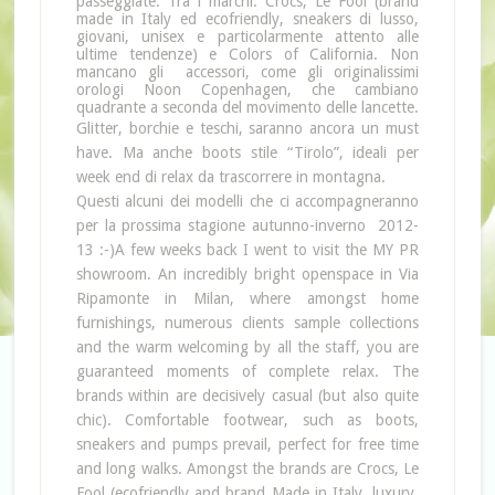
passeggiate. Tra i marchi: Crocs, Le Fool (
brand
made in Italy ed ecofriendly,
sneakers di lusso,
giovani, unisex e particolarmente attento alle
ultime tendenze) e Colors of California. Non
mancano gli accessori, come gli originalissimi
orologi Noon Copenhagen, che cambiano
quadrante a seconda del movimento delle lancette.
Glitter, borchie e teschi, saranno ancora un must
have. Ma anche boots stile “Tirolo”, ideali per
week end di relax da trascorrere in montagna.
Questi alcuni dei modelli che ci accompagneranno
per la prossima stagione autunno-inverno 2012-
13 :-)A few weeks back I went to visit the MY PR
showroom. An incredibly bright openspace in Via
Ripamonte in Milan, where amongst home
furnishings, numerous clients sample collections
and the warm welcoming by all the staff, you are
guaranteed moments of complete relax. The
brands within are decisively casual (but also quite
chic). Comfortable footwear, such as boots,
sneakers and pumps prevail, perfect for free time
and long walks. Amongst the brands are Crocs, Le
Fool (ecofriendly and brand Made in Italy, luxury,