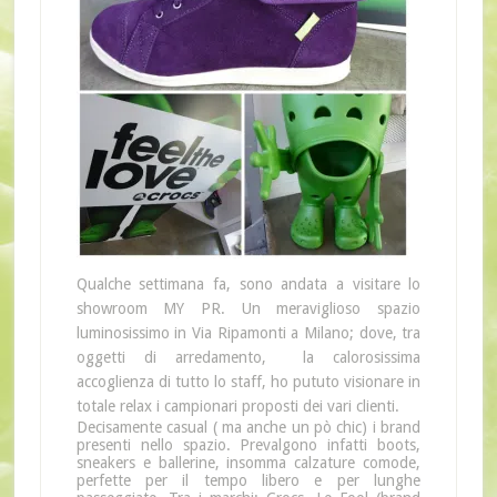
Qualche settimana fa, sono andata a visitare lo
showroom MY PR. Un meraviglioso spazio
luminosissimo in Via Ripamonti a Milano; dove, tra
oggetti di arredamento, la calorosissima
accoglienza di tutto lo staff, ho pututo visionare in
totale relax i campionari proposti dei vari clienti.
Decisamente casual ( ma anche un pò chic) i brand
presenti nello spazio. Prevalgono infatti boots,
sneakers e ballerine, insomma calzature comode,
perfette per il tempo libero e per lunghe