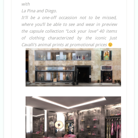
with
La Pina and Diego.
It’ll be a one-off occassion not to be missed,
where you’ll be able to see and wear in preview
the capsule collection “Lock your love” 40 items
of clothing characterized by the iconic Just
Cavalli’s animal prints at promotional prices