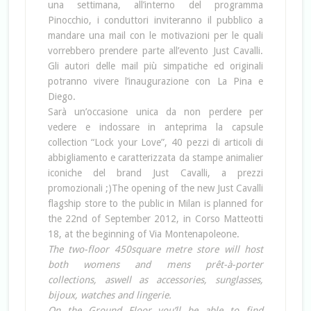
una settimana, all’interno del programma
Pinocchio, i conduttori inviteranno il pubblico a
mandare una mail con le motivazioni per le quali
vorrebbero prendere parte all’evento Just Cavalli.
Gli autori delle mail più simpatiche ed originali
potranno vivere l’inaugurazione con La Pina e
Diego.
Sarà un’occasione unica da non perdere per
vedere e indossare in anteprima la capsule
collection “Lock your Love”, 40 pezzi di articoli di
abbigliamento e caratterizzata da stampe animalier
iconiche del brand Just Cavalli, a prezzi
promozionali ;)The opening of the new Just Cavalli
flagship store to the public in Milan is planned for
the 22nd of September 2012, in Corso Matteotti
18, at the beginning of Via Montenapoleone.
The two-floor 450square metre store will host
both womens and mens prêt-à-porter
collections, aswell as accessories, sunglasses,
bijoux, watches and lingerie.
On the Ground Floor you’ll be able to find