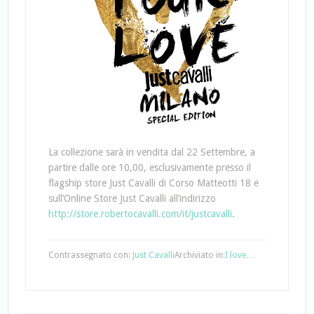
La collezione sarà in vendita dal 22 Settembre, a
partire dalle ore 10,00, esclusivamente presso il
flagship store Just Cavalli di Corso Matteotti 18 e
sull’Online Store Just Cavalli all’indirizzo
http://store.robertocavalli.com/it/justcavalli
.
Contrassegnato con:
Just Cavalli
Archiviato in:
I love…