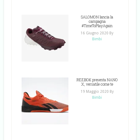
SALOMON lancia la
campagna
#TimeToPlayAgain
16 Giugno 2020
By
Bimbi
REEBOK presenta NANO
X, versatile come te
19 Maggio 2020
By
Bimbi