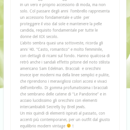
in un vero e proprio accessorio di moda, ma non
solo. Col passare degli anni l’ombrello rappresenta
un accessorio fondamentale e utile per
proteggere il viso dal sole e mantenere la pelle
candida, requisito fondamentale per tutte le
donne del XIX secolo.
L’abito sembra quasi una sottoveste, ricorda gli
anni ’40. “Casto, romantico” e molto femminile,
con dettagli di ricami sul fondo. Hanno qualcosa di
retrò anche i sandali effetto pitone del noto stilista
americano Sam Edelman. Bracciali e orecchini
invece iper moderni ma della linee semplici e pulite,
che riprendono i meravigliosi colori accesi e vivaci
dell’ombrello. Di gomma profumatissima i bracciali
che sembrano delle catene di “Le Pandorine” e in
acciaio lucidissimo gli orecchini con elementi
intercambiabili Secretly by Breil jewls.
Un mix quindi di elementi ispirati al passato, con
accenti più contemporanei, per un outfit dal giusto
equilibrio modern vintage
!