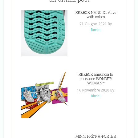
REEBOK NANO X1 Alive
with colors
21 Giugno 2021
By
Bimbi
REEBOK annuncia la
collezione WONDER
WOMAN™
16 Novembre 2020
By
Bimbi
MINNI PRÊT-À-PORTER