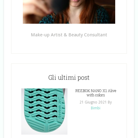
Make-up Artist & Beauty Consultant
Gli ultimi post
REEBOK NANO X1 Alive
with colors
21 Giugno 2021
By
Bimbi