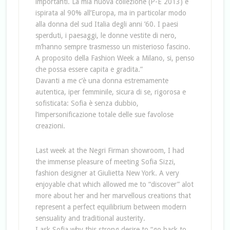
importanti. La mia nuova collezione (P-E 2013) è
ispirata al 90% all’Europa, ma in particolar modo
alla donna del sud Italia degli anni ’60. I paesi
sperduti, i paesaggi, le donne vestite di nero,
m’hanno sempre trasmesso un misterioso fascino.
A proposito della Fashion Week a Milano, si, penso
che possa essere capita e gradita.”
Davanti a me c’è una donna estremamente
autentica, iper femminile, sicura di se, rigorosa e
sofisticata: Sofia è senza dubbio,
l’impersonificazione totale delle sue favolose
creazioni.
Last week at the Negri Firman showroom, I had
the immense pleasure of meeting Sofia Sizzi,
fashion designer at Giulietta New York. A very
enjoyable chat which allowed me to “discover” alot
more about her and her marvellous creations that
represent a perfect equilibrium between modern
sensuality and traditional austerity.
I ask Sofia why this strong desire to “go back to