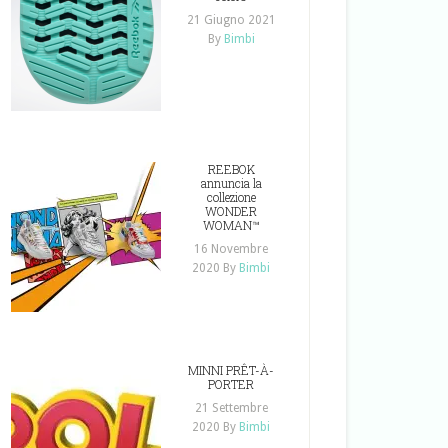
21 Giugno 2021
By
Bimbi
REEBOK
annuncia la
collezione
WONDER
WOMAN™
16 Novembre
2020
By
Bimbi
MINNI PRÊT-À-
PORTER
21 Settembre
2020
By
Bimbi