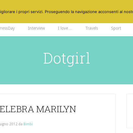
gliorare i propri servizi. Proseguendo la navigazione acconsenti al nostr
PressDay
Interview
I love…
Travels
Sport
Dotgirl
CELEBRA MARILYN
iugno 2012
da
Bimbi