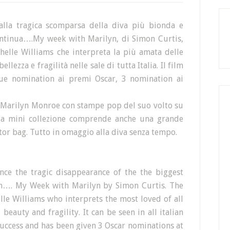
alla tragica scomparsa della diva più bionda e
ontinua….My week with Marilyn, di Simon Curtis,
elle Williams che interpreta la più amata delle
llezza e fragilità nelle sale di tutta Italia. Il film
ue nomination ai premi Oscar, 3 nomination ai
r Marilyn Monroe con stampe pop del suo volto su
 la mini collezione comprende anche una grande
or bag. Tutto in omaggio alla diva senza tempo
.
nce the tragic disappearance of the the biggest
on…. My Week with Marilyn by Simon Curtis. The
lle Williams who interprets the most loved of all
 beauty and fragility. It can be seen in all italian
success and has been given 3 Oscar nominations at