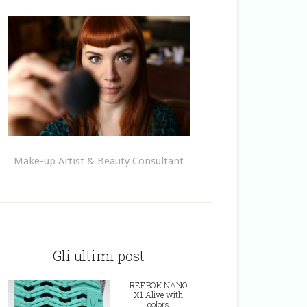
Make-up Artist & Beauty Consultant
Gli ultimi post
REEBOK NANO
X1 Alive with
colors