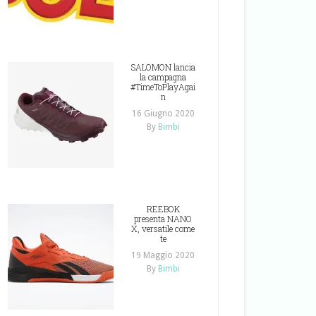
SALOMON lancia
la campagna
#TimeToPlayAgai
n
16 Giugno 2020
By
Bimbi
REEBOK
presenta NANO
X, versatile come
te
19 Maggio 2020
By
Bimbi