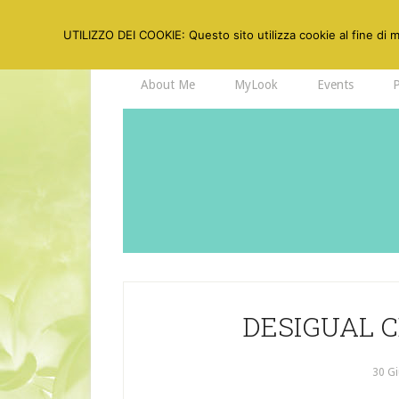
UTILIZZO DEI COOKIE: Questo sito utilizza cookie al fine di mi
About Me
MyLook
Events
DESIGUAL 
30 G