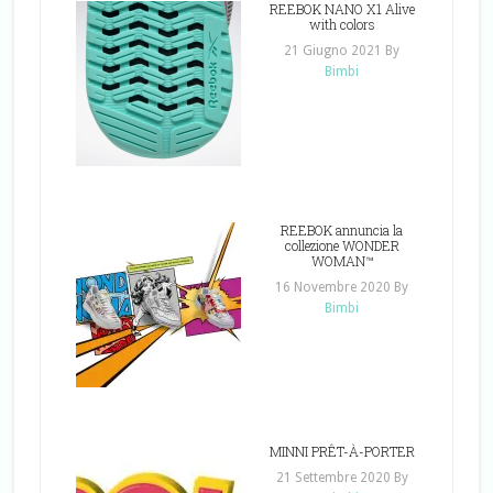
REEBOK NANO X1 Alive
with colors
21 Giugno 2021
By
Bimbi
REEBOK annuncia la
collezione WONDER
WOMAN™
16 Novembre 2020
By
Bimbi
MINNI PRÊT-À-PORTER
21 Settembre 2020
By