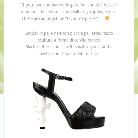
If you love the marine inspiration and still believe
in mermaids, this collection will truly captivate you.
These are amongst my “favourite pieces” …
Sandali in pelle neri con piccole paillettes, tacco
scultura a forma di corallo bianco
Black leather sandals with small sequins, and a
heel in the shape of white coral