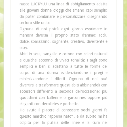
nasce LUCKYLU una linea di abbigliamento adatta
alle giovani donne d’oggi che amano capi semplici
da poter combinare e personalizzare disegnando
un loro stile unico.
Ognuna di noi potrà ogni giorno esprimere in
maniera diversa il proprio stato d’animo: rock,
dolce, sbarazzino, sognante, creativo, divertente e
sexy.
Abiti in seta, sangallo e cotone con colori naturali
e qualche accenno di vivaci tonalità; i tagli sono
semplici e ben si adattano a tutte le forme del
corpo di una donna evidenziandone i pregi e
minimizzandone i difetti. Ognuna di noi può
divertirsi a trasformare questi abiti abbinandoli con
accessori differenti a seconda dell’occasione: più
quotidiani con ballerine o garconnes oppure più
eleganti con decolletes e pochette.
Ho avuto il piacere di conoscere pochi giorni fa
questo marchio “appena nato” , e da subito mi ha
colpita per la pulizia delle linee e la cura nei