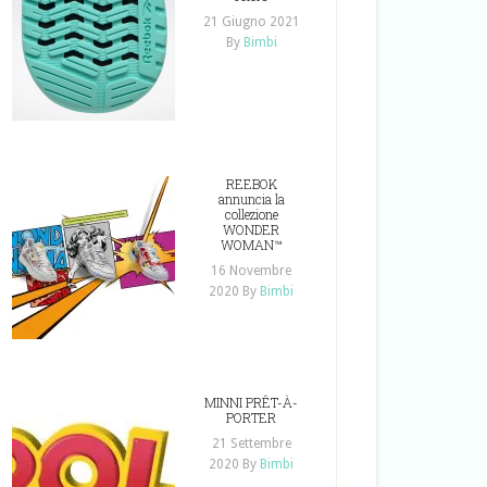
21 Giugno 2021
By
Bimbi
REEBOK
annuncia la
collezione
WONDER
WOMAN™
16 Novembre
2020
By
Bimbi
MINNI PRÊT-À-
PORTER
21 Settembre
2020
By
Bimbi