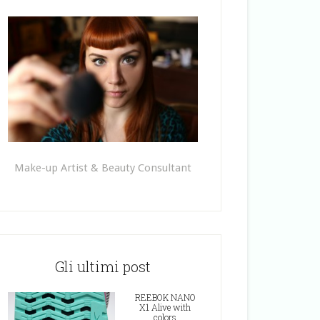
Make-up Artist & Beauty Consultant
Gli ultimi post
REEBOK NANO
X1 Alive with
colors