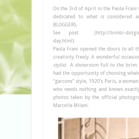
On the 3rd of April in the Paola Fran
dedicated to what is considered 
BLOGGERS.
See post (http://bimbi-dotgirl.bl
day.html)
Paola Frani opened the doors to all t
creativity freely. A wonderful occasion
stylist
. A showroom full to the brim w
had the opportunity of choosing whate
“garcons” style, 1920’s Paris, a woma
who needs nothing and knows exactly
photos taken by the official photogr
Marcella Milani.