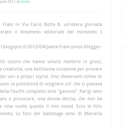
prile 2012
da
Bimbi
 Frani in Via Carlo Botta 8, un’intera giornata
derato il fenomeno editoriale del momento; I
ogspot.it/2012/04/paola-frani-press-blogger-
tti coloro che hanno voluto mettersi in gioco,
 creatività, una bellissima occasione per provare
 dei veri e propri stylist. Uno showroom colmo di
vuto la possibilità di scegliere cio’ che ci piaceva
ella l’outfit completo; stile “garcons”, Parigi anni
care e provocare, una donna decisa, che non ha
e cosa vuole; questo il mio mood. Ecco le foto
l’evento. Le foto del backstage sono di Marcella