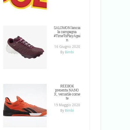
SALOMON lancia
la campagna
#TimeToPlayAgai
n
16 Giugno 2020
By
Bimbi
REEBOK
presenta NANO
X, versatile come
te
19 Maggio 2020
By
Bimbi