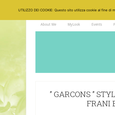
UTILIZZO DEI COOKIE: Questo sito utilizza cookie al fine di mi
About Me
MyLook
Events
” GARCONS ” STYL
FRANI 