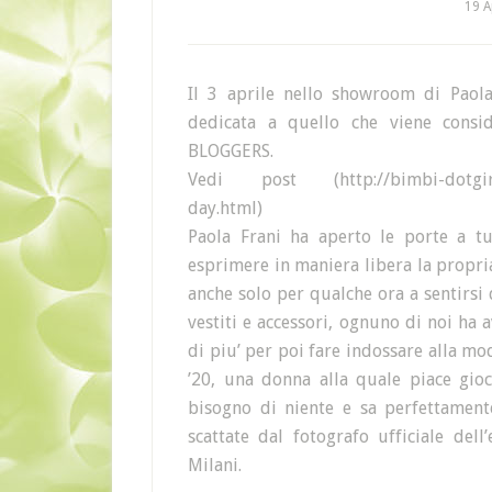
19 A
Il 3 aprile nello showroom di Paola
dedicata a quello che viene consi
BLOGGERS.
Vedi post (http://bimbi-dotgirl.bl
day.html)
Paola Frani ha aperto le porte a tu
esprimere in maniera libera la propria
anche solo per qualche ora a sentirsi
vestiti e accessori, ognuno di noi ha a
di piu’ per poi fare indossare alla mod
’20, una donna alla quale piace gio
bisogno di niente e sa perfettament
scattate dal fotografo ufficiale del
Milani.