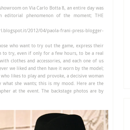
i showroom on Via Carlo Botta 8,
an entire day was
an editorial phenomenon of the moment; THE
ogspot.it/2012/04/paola-frani-press-blogger-
hose who want to try out the game, express their
 to try, even if only for a few hours, to be a real
ith clothes and accessories, and each one of us
ver we liked and then have it worn by the model;
n who likes to play and provoke, a decisive woman
 what she wants; this is my mood. Here are the
apher at the event. The backstage photos are by