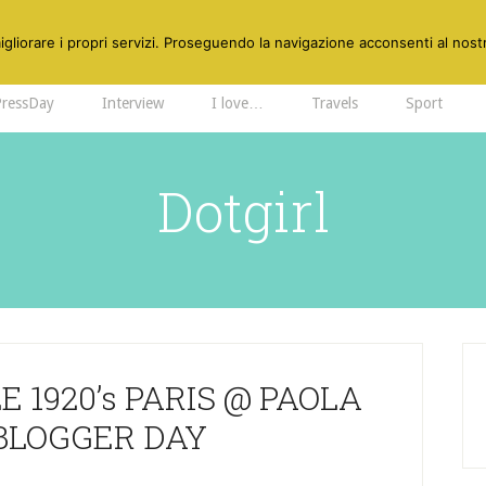
gliorare i propri servizi. Proseguendo la navigazione acconsenti al nostr
PressDay
Interview
I love…
Travels
Sport
Dotgirl
E 1920’s PARIS @ PAOLA
BLOGGER DAY