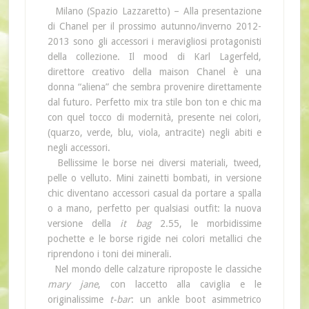
Milano (Spazio Lazzaretto) – Alla presentazione
di Chanel per il prossimo autunno/inverno 2012-
2013 sono gli accessori i meravigliosi protagonisti
della collezione. Il mood di Karl Lagerfeld,
direttore creativo della maison Chanel è una
donna “aliena” che sembra provenire direttamente
dal futuro. Perfetto mix tra stile bon ton e chic ma
con quel tocco di modernità, presente nei colori,
(quarzo, verde, blu, viola, antracite) negli abiti e
negli accessori.
Bellissime le borse nei diversi materiali, tweed,
pelle o velluto. Mini zainetti bombati, in versione
chic diventano accessori casual da portare a spalla
o a mano, perfetto per qualsiasi outfit: la nuova
versione della
it bag
2.55, le morbidissime
pochette e le borse rigide nei colori metallici che
riprendono i toni dei minerali.
Nel mondo delle calzature riproposte le classiche
mary jane
, con laccetto alla caviglia e le
originalissime
t-bar
: un ankle boot asimmetrico