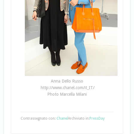
Anna Dello Russo
http://www.chanel.com/it_IT/
Photo Marcella Milani
Contrassegnato con:
Chanel
Archiviato in:
PressDay