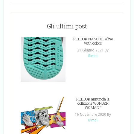
Gli ultimi post
REEBOK NANO X1 Alive
with colors
21 Giugno 2021
By
Bimbi
REEBOK annuncia la
collezione WONDER
WOMAN™
16 Novembre 2020
By
Bimbi