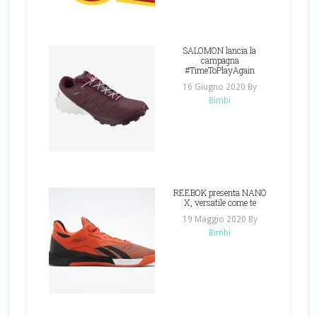
SALOMON lancia la
campagna
#TimeToPlayAgain
16 Giugno 2020
By
Bimbi
REEBOK presenta NANO
X, versatile come te
19 Maggio 2020
By
Bimbi