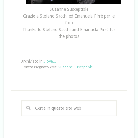
Suzanne Susceptible
Grazie a Stefano Sacchi ed Emanuela Pirrè per le
foto
Thanks to Stefano Sacchi and Emanuela Pirrè for
the photos
Archiviato in:
I love…
Contrassegnato con:
Suzanne Susceptible