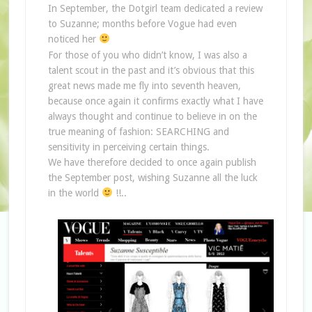
In September, the Dotgirl team dedicated a review
to Suzanne; months before Vogue had even
noticed her
For those of you who didn’t know, I was also a
talent scout in the past and it’s obvious that this
great news made me fly into seventh heaven,
because once again it confirms exactly what I have
always thought and continue to believe in on the
true meaning of fashion: SEARCHING and
sensitivity in perceiving certain things.
We have therefore decided to once again publish
the September post, wishing Suzanne all the luck
in the world
!!..