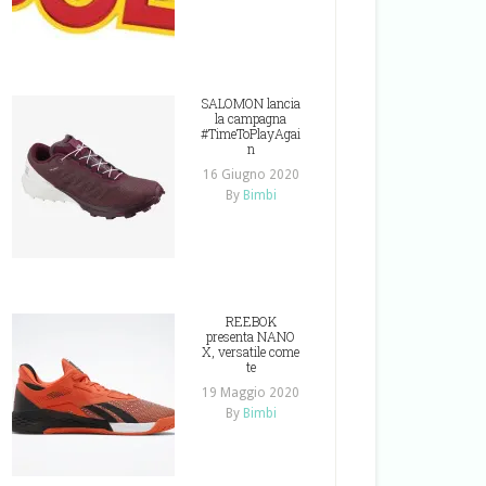
SALOMON lancia
la campagna
#TimeToPlayAgai
n
16 Giugno 2020
By
Bimbi
REEBOK
presenta NANO
X, versatile come
te
19 Maggio 2020
By
Bimbi