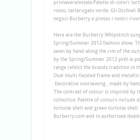
primavera/estate.Palette di colori: ta
rosso, tartarugato verde. Gli Occhiali
negozi Burberry e presso i nostri riven
Here are the Burberry Whipstitch sung
Spring/Summer 2012 fashion show. The
sewn by hand along the rim of the sung
by the Spring/Summer 2012 prêt-à-por
range refelct the brands tradition in 
Oval multi-faceted frame and metallic
Decorative oversewing , made by hand,
The contrast of colour is inspired by
collection. Palette of colours include d
tortoise shell and green tortoise shell
Burberry.com and in authorised deale