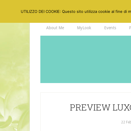
UTILIZZO DEI COOKIE: Questo sito utilizza cookie al fine di mi
About Me
MyLook
Events
PREVIEW LUXO
22 Fe