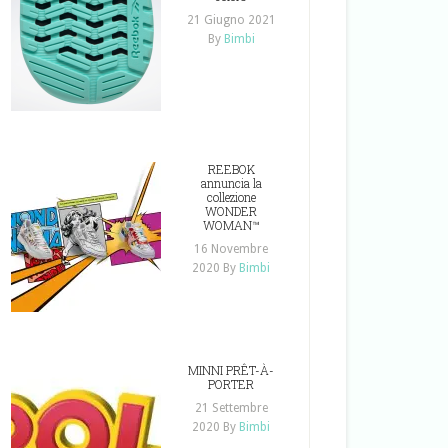
21 Giugno 2021
By
Bimbi
REEBOK
annuncia la
collezione
WONDER
WOMAN™
16 Novembre
2020
By
Bimbi
MINNI PRÊT-À-
PORTER
21 Settembre
2020
By
Bimbi