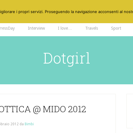
gliorare i propri servizi. Proseguendo la navigazione acconsenti al nostr
PressDay
Interview
I love…
Travels
Sport
Dotgirl
TTICA @ MIDO 2012
bbraio 2012
da
Bimbi