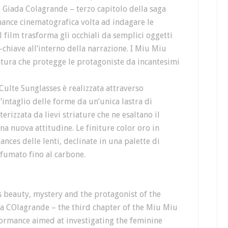
Giada Colagrande – terzo capitolo della saga
nce cinematografica volta ad indagare le
l film trasforma gli occhiali da semplici oggetti
-chiave all’interno della narrazione. I Miu Miu
tura che protegge le protagoniste da incantesimi
ulte Sunglasses è realizzata attraverso
’intaglio delle forme da un’unica lastra di
erizzata da lievi striature che ne esaltano il
na nuova attitudine. Le finiture color oro in
ances delle lenti, declinate in una palette di
sfumato fino al carbone.
s beauty, mystery and the protagonist of the
a COlagrande – the third chapter of the Miu Miu
ormance aimed at investigating the feminine