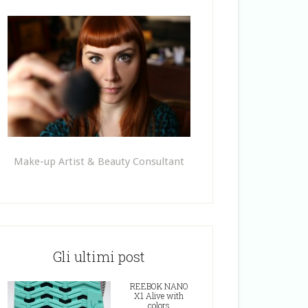
Make-up Artist & Beauty Consultant
Gli ultimi post
REEBOK NANO
X1 Alive with
colors