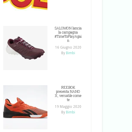
SALOMON lancia
la campagna
#TimeToPlayAgai
n
16 Giugno 2020
By
Bimbi
REEBOK
presenta NANO
X, versatile come
te
19 Maggio 2020
By
Bimbi