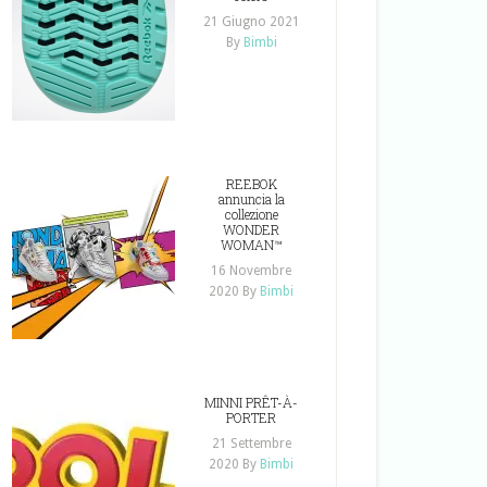
21 Giugno 2021
By
Bimbi
REEBOK
annuncia la
collezione
WONDER
WOMAN™
16 Novembre
2020
By
Bimbi
MINNI PRÊT-À-
PORTER
21 Settembre
2020
By
Bimbi