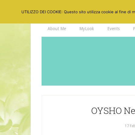
UTILIZZO DEI COOKIE: Questo sito utilizza cookie al fine di mi
About Me
MyLook
Events
OYSHO New
17 Fe