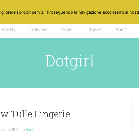
gliorare i propri servizi. Proseguendo la navigazione acconsenti al nostr
PressDay
Interview
I love…
Travels
Sport
Dotgirl
 Tulle Lingerie
bbraio 2012
da
Bimbi