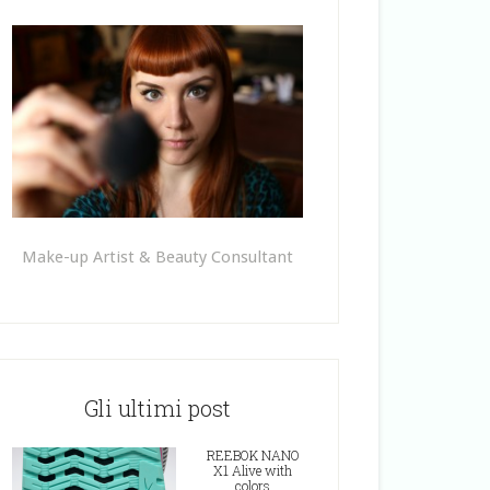
Make-up Artist & Beauty Consultant
Gli ultimi post
REEBOK NANO
X1 Alive with
colors