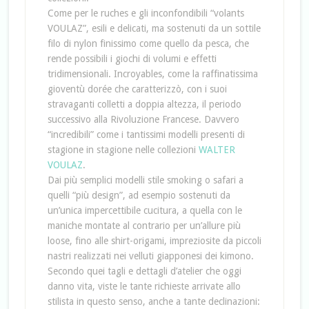
Come per le ruches e gli inconfondibili “volants
VOULAZ”, esili e delicati, ma sostenuti da un sottile
filo di nylon finissimo come quello da pesca, che
rende possibili i giochi di volumi e effetti
tridimensionali. Incroyables, come la raffinatissima
gioventù dorée che caratterizzò, con i suoi
stravaganti colletti a doppia altezza, il periodo
successivo alla Rivoluzione Francese. Davvero
“incredibili” come i tantissimi modelli presenti di
stagione in stagione nelle collezioni
WALTER
VOULAZ
.
Dai più semplici modelli stile smoking o safari a
quelli “più design”, ad esempio sostenuti da
un’unica impercettibile cucitura, a quella con le
maniche montate al contrario per un’allure più
loose, fino alle shirt-origami, impreziosite da piccoli
nastri realizzati nei velluti giapponesi dei kimono.
Secondo quei tagli e dettagli d’atelier che oggi
danno vita, viste le tante richieste arrivate allo
stilista in questo senso, anche a tante declinazioni: