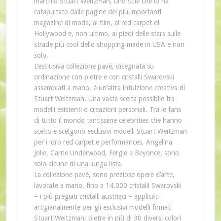
marchio Stuart Weitzman, uno stile che lo ha
catapultato dalle pagine dei più importanti
magazine di moda, ai film, ai red carpet di
Hollywood e, non ultimo, ai piedi delle stars sulle
strade più cool dello shopping made in USA e non
solo.
L’esclusiva collezione pavé, disegnata su
ordinazione con pietre e con cristalli Swarovski
assemblati a mano, é un’altra intuizione creativa di
Stuart Weitzman. Una vasta scelta possibile tra
modelli esistenti o creazioni personali. Tra le fans
di tutto il mondo tantissime celebrities che hanno
scelto e scelgono esclusivi modelli Stuart Weitzman
per i loro red carpet e performances, Angelina
Jolie, Carrie Underwood, Fergie e Beyonce, sono
solo alcune di una lunga lista.
La collezione pavé, sono preziose opere d’arte,
lavorate a mano, fino a 14.000 cristalli Swarovski
– i più pregiati cristalli austriaci – applicati
artigianalmente per gli esclusivi modelli firmati
Stuart Weitzman; pietre in più di 30 diversi colori