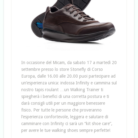
In occasione del Micam, da sabato 17 a martedì 20
settembre presso lo store Stonefly di Corso
Europa, dalle 16.00 alle 20.00 puoi partecipare ad
un’esperienza unica: indossa Infinity e cammina sul
nostro tapis roulant …un Walking Trainer ti
spiegherà i benefici di una corretta postura e ti
darà consigli utili per un maggiore benessere
fisico. Per tutte le persone che proveranno
l’esperienza confortevole, leggera e salutare di
camminare con Infinity ci sarà un “kit shoe care”,
per avere le tue walking shoes sempre perfette!