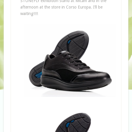
STONEFLY exhibition stand at Micam and in the
afternoon at the store in Corso Europa. I’ll be
waiting!!!!