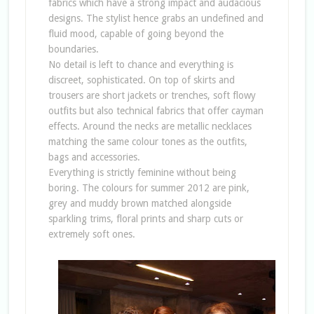
fabrics which have a strong impact and audacious
designs. The stylist hence grabs an undefined and
fluid mood, capable of going beyond the
boundaries.
No detail is left to chance and everything is
discreet, sophisticated. On top of skirts and
trousers are short jackets or trenches, soft flowy
outfits but also technical fabrics that offer cayman
effects. Around the necks are metallic necklaces
matching the same colour tones as the outfits,
bags and accessories.
Everything is strictly feminine without being
boring. The colours for summer 2012 are pink,
grey and muddy brown matched alongside
sparkling trims, floral prints and sharp cuts or
extremely soft ones.