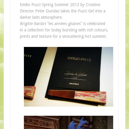
Emilio Pucci Spring Summer 2012 by Creative
Director Peter Dundas takes the Pucci Girl into a
darker latin atmosphere.
Brigitte Bardot “les annèes gitanes” is celebrated
in a collection for today bursting with rich colours,
prints and texture for a smouldering hot summer.