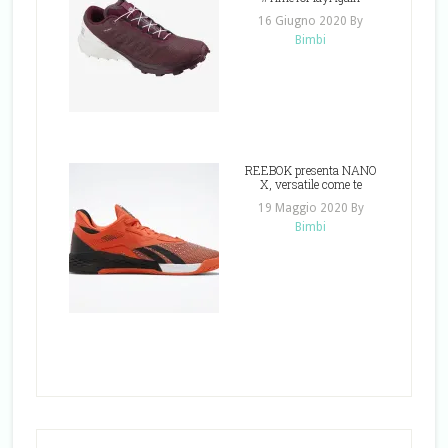
16 Giugno 2020
By
Bimbi
REEBOK presenta NANO
X, versatile come te
19 Maggio 2020
By
Bimbi