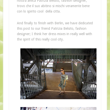
nostra amica Patrizia Belsito, fashion designer,
trovo che il suo abitino si mischi veramente bene
con lo spirito cool della citta.
And finally to finish
with Berlin
, we have dedicated
this post
to our
friend Patrizia
Belsito
, fashion
designer; I
think her
dress
mixes in
really well with
the spirit
of this really cool
city
.