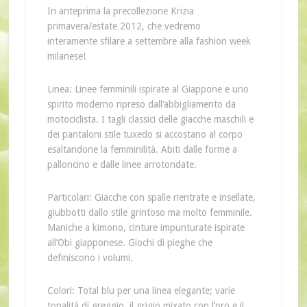
In anteprima la precollezione Krizia
primavera/estate 2012, che vedremo
interamente sfilare a settembre alla fashion week
milanese!
Linea: Linee femminili ispirate al Giappone e uno
spirito moderno ripreso dall’abbigliamento da
motociclista. I tagli classici delle giacche maschili e
dei pantaloni stile tuxedo si accostano al corpo
esaltandone la femminilità. Abiti dalle forme a
palloncino e dalle linee arrotondate.
Particolari: Giacche con spalle rientrate e insellate,
giubbotti dallo stile grintoso ma molto femminile.
Maniche a kimono, cinture impunturate ispirate
all’Obi giapponese. Giochi di pieghe che
definiscono i volumi.
Colori: Total blu per una linea elegante; varie
tonalità di greggio, il grigio mixato con l’oro e il