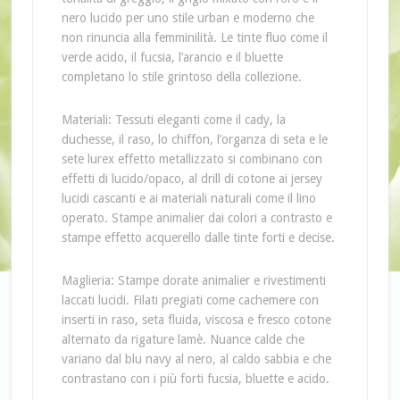
nero lucido per uno stile urban e moderno che
non rinuncia alla femminilità. Le tinte fluo come il
verde acido, il fucsia, l’arancio e il bluette
completano lo stile grintoso della collezione.
Materiali: Tessuti eleganti come il cady, la
duchesse, il raso, lo chiffon, l’organza di seta e le
sete lurex effetto metallizzato si combinano con
effetti di lucido/opaco, al drill di cotone ai jersey
lucidi cascanti e ai materiali naturali come il lino
operato. Stampe animalier dai colori a contrasto e
stampe effetto acquerello dalle tinte forti e decise.
Maglieria: Stampe dorate animalier e rivestimenti
laccati lucidi. Filati pregiati come cachemere con
inserti in raso, seta fluida, viscosa e fresco cotone
alternato da rigature lamè. Nuance calde che
variano dal blu navy al nero, al caldo sabbia e che
contrastano con i più forti fucsia, bluette e acido.