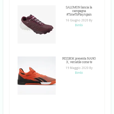
SALOMON lancia la
campagna
#TimeToPlayAgain
16 Giugno 2020
By
Bimbi
REEBOK presenta NANO
X, versatile come te
19 Maggio 2020
By
Bimbi