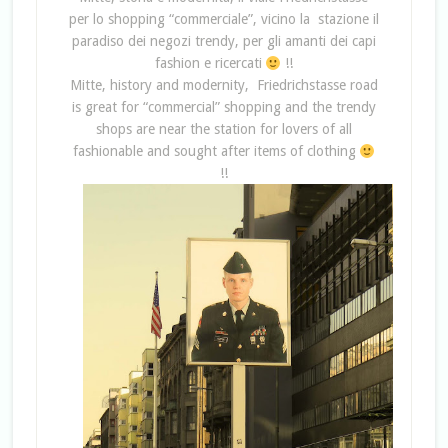
per lo shopping “commerciale”, vicino la stazione il
paradiso dei negozi trendy, per gli amanti dei capi
fashion e ricercati
!!
Mitte, history and modernity, Friedrichstasse road
is great for “commercial” shopping and the trendy
shops are near the station for lovers of all
fashionable and sought after items of clothing
!!