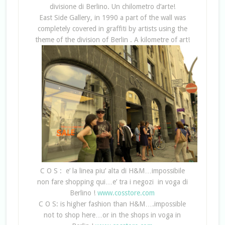
divisione di Berlino. Un chilometro d’arte!
East Side Gallery, in 1990 a part of the wall was
completely covered in graffiti by artists using the
theme of the division of Berlin . A kilometre of art!
C O S : e’ la linea piu’ alta di H&M…impossibile
non fare shopping qui…e’ tra i negozi in voga di
Berlino !
www.cosstore.com
C O S: is higher fashion than H&M….impossible
not to shop here…or in the shops in voga in