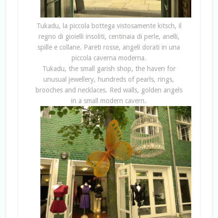
Tukadu, la piccola bottega vistosamente kitsch, il
regno di gioielli insoliti, centinaia di perle, anelli,
spille e collane. Pareti rosse, angeli dorati in una
piccola caverna moderna.
Tukadu, the small garish shop, the haven for
unusual jewellery, hundreds of pearls, rings,
brooches and necklaces. Red walls, golden angels
in a small modern cavern.