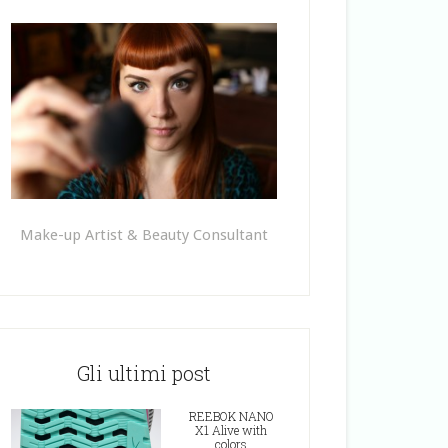
Make-up Artist & Beauty Consultant
Gli ultimi post
REEBOK NANO
X1 Alive with
colors