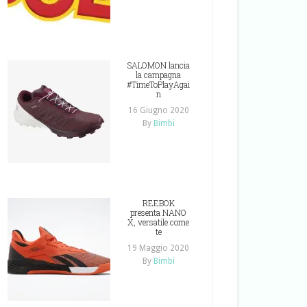
SALOMON lancia
la campagna
#TimeToPlayAgai
n
16 Giugno 2020
By
Bimbi
REEBOK
presenta NANO
X, versatile come
te
19 Maggio 2020
By
Bimbi