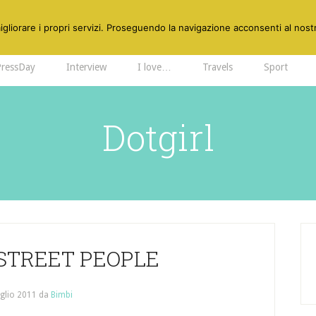
gliorare i propri servizi. Proseguendo la navigazione acconsenti al nostr
PressDay
Interview
I love…
Travels
Sport
Dotgirl
 STREET PEOPLE
uglio 2011
da
Bimbi