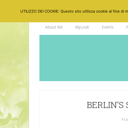
UTILIZZO DEI COOKIE: Questo sito utilizza cookie al fine di mi
About Me
MyLook
Events
BERLIN’S
9 L