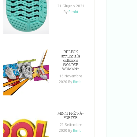
21 Giugno 2021
By
Bimbi
REEBOK
annuncia la
collezione
WONDER
WOMAN™
16 Novembre
2020
By
Bimbi
MINNI PRÊT-À-
PORTER
21 Settembre
2020
By
Bimbi