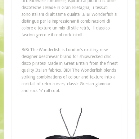
di
beachwear
londinese, ispirato ai
pirati chic delle
discoteche
!
Made
in
Gran
Bretagna,
i tessuti
sono italiani di altissima qualita’
.BiBi
Wonderfish si
distingue per le
impressionanti
combinazioni
di
colore
e
texture
un mix
di
stile
retrò
,
il
classico
fascino
greco
e il
cool
rock ‘
n
‘roll
.
BiBi The Wonderfish is London’s exciting new
designer beachwear brand for shipwrecked chic
disco pirates! Made in Great Britain from the finest
quality Italian fabrics, BiBi The Wonderfish blends
striking combinations of colour and texture into a
cocktail of retro curves, classic Grecian glamour
and rock ‘n’ roll cool.