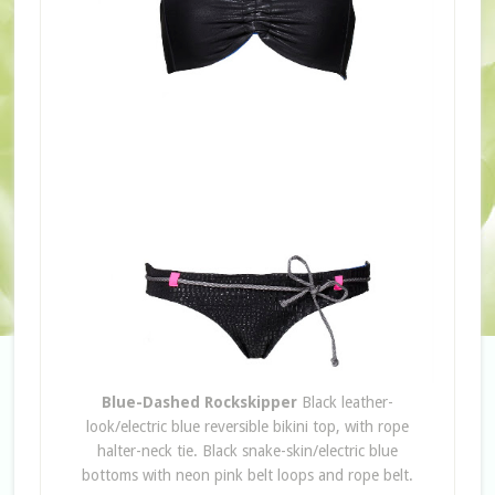
Blue-Dashed Rockskipper
Black leather-
look/electric blue reversible bikini top, with rope
halter-neck tie. Black snake-skin/electric blue
bottoms with neon pink belt loops and rope belt.