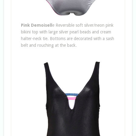
Pink Demoisell
e Reversible soft silver/neon pink
bikini top with large silver pearl beads and cream
halter-neck tie. Bottoms are decorated with a sash
belt and rouching at the back.