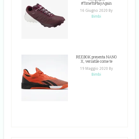
#TimeToPlayAgain
16 Giugno 2020
By
Bimbi
REEBOK presenta NANO
X, versatile come te
19 Maggio 2020
By
Bimbi