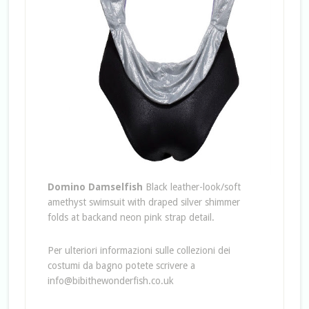
Domino Damselfish
Black leather-look/soft
amethyst swimsuit with draped silver shimmer
folds at backand neon pink strap detail.
Per ulteriori informazioni sulle collezioni dei
costumi da bagno potete scrivere a
info@bibithewonderfish.co.uk