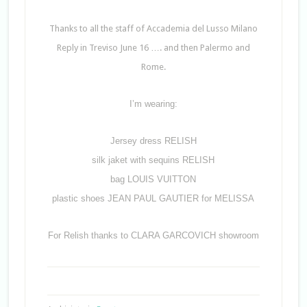
Thanks
to all
the
staff
of
Accademia
del Lusso
Milano
Reply
in
Treviso
June 16
….
and
then
Palermo
and
Rome
.
I’m wearing:
Jersey dress RELISH
silk jaket with sequins RELISH
bag LOUIS VUITTON
plastic shoes JEAN PAUL GAUTIER for MELISSA
For Relish thanks to CLARA GARCOVICH showroom