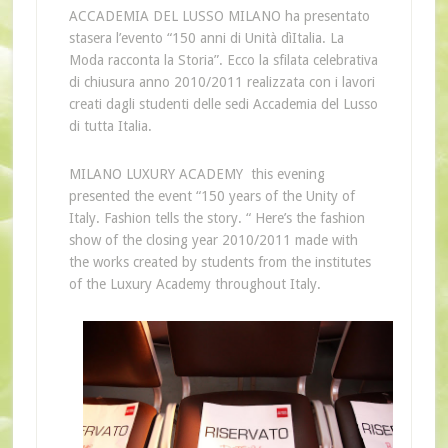
ACCADEMIA DEL LUSSO MILANO ha presentato
stasera l’evento “150 anni di Unità dìItalia. La
Moda racconta la Storia”. Ecco la sfilata celebrativa
di chiusura anno 2010/2011 realizzata con i lavori
creati dagli studenti delle sedi Accademia del Lusso
di tutta Italia.
MILANO LUXURY
ACADEMY
this evening
presented the event
“150
years of the Unity of
Italy
.
Fashion
tells the
story
. “
Here’s
the fashion
show
of
the closing
year
2010/2011
made
​​with
the works created
by
students from the institutes
of the Luxury
Academy
throughout
Italy.