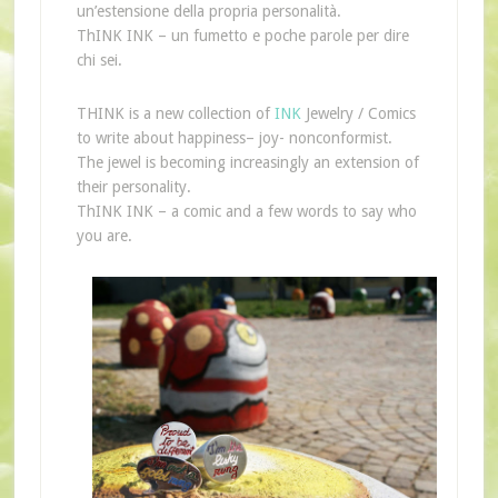
un’estensione della propria personalità.
ThINK INK – un fumetto e poche parole per dire
chi sei.
THINK is
a new
collection of
INK
Jewelry
/
Comics
to write about
happiness
– joy-
non
conformist
.
The
jewel
is becoming increasingly
an extension
of
their personality.
ThINK INK –
a
comic
and
a few
words
to
say
who
you are.