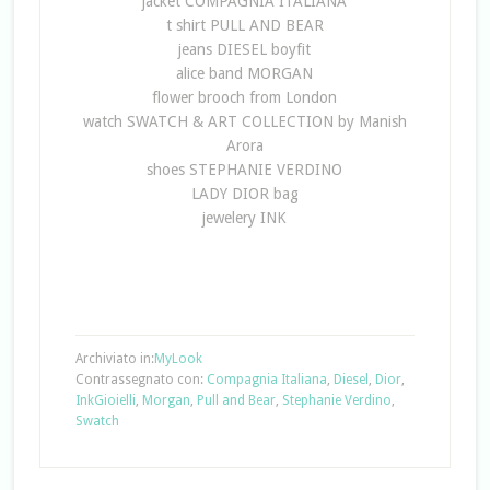
jacket COMPAGNIA ITALIANA
t shirt PULL AND BEAR
jeans DIESEL boyfit
alice band MORGAN
flower brooch from London
watch SWATCH & ART COLLECTION by Manish
Arora
shoes STEPHANIE VERDINO
LADY DIOR bag
jewelery INK
Archiviato in:
MyLook
Contrassegnato con:
Compagnia Italiana
,
Diesel
,
Dior
,
InkGioielli
,
Morgan
,
Pull and Bear
,
Stephanie Verdino
,
Swatch