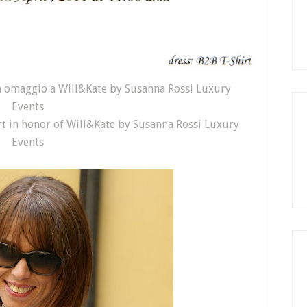
in omaggio a Will&Kate by Susanna Rossi Luxury
Events
rt
in
honor of
Will
&
Kate
by
Susanna
Rossi
Luxury
Events