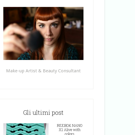
Make-up Artist & Beauty Consultant
Gli ultimi post
REEBOK NANO
X1 Alive with
colors