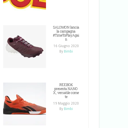
SALOMON lancia
la campagna
#TimeToPlayAgai
n
16 Giugno 2020
By
Bimbi
REEBOK
presenta NANO
X, versatile come
te
19 Maggio 2020
By
Bimbi