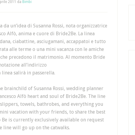
prile 2011
da
Bimbi
ta da un’idea di Susanna Rossi,
nota organizzatrice
sco Alfò, anima e cuore di Bride2Be. La linea
dana, ciabattine, asciugamani, accappatoi e tutto
rata alle terme o una mini vacanza con le amiche
 che precedono il matrimonio. Al momento Bride
notazione all’indirizzo
a linea salirà in passerella.
 the brainchild of Susanna Rossi, wedding planner
ancesco Alfò heart and soul of Bride2Be. The line
 slippers, towels, bathrobes, and everything you
mini vacation with your friends, to share the best
Be is currently exclusively available on request
 line will go up on the catwalks.