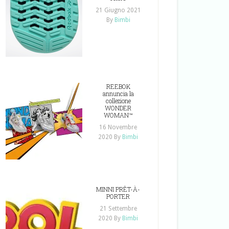
21 Giugno 2021
By
Bimbi
REEBOK
annuncia la
collezione
WONDER
WOMAN™
16 Novembre
2020
By
Bimbi
MINNI PRÊT-À-
PORTER
21 Settembre
2020
By
Bimbi