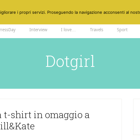
gliorare i propri servizi. Proseguendo la navigazione acconsenti al nostr
PressDay
Interview
I love…
Travels
Sport
Dotgirl
 t-shirt in omaggio a
ill&Kate