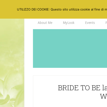
UTILIZZO DEI COOKIE: Questo sito utilizza cookie al fine di mi
About Me
MyLook
Events
BRIDE TO BE la
W