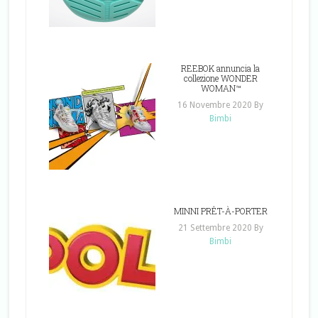
REEBOK annuncia la
collezione WONDER
WOMAN™
16 Novembre 2020
By
Bimbi
MINNI PRÊT-À-PORTER
21 Settembre 2020
By
Bimbi