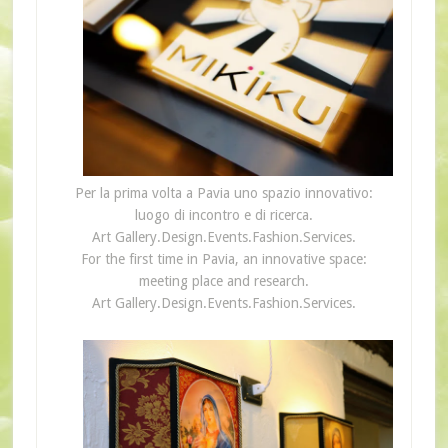
Per la prima volta a Pavia uno spazio innovativo:
luogo di incontro e di ricerca.
Art Gallery.Design.Events.Fashion.Services.
For the first
time
in
Pavia,
an
innovative space
:
meeting
place
and
research
.
Art Gallery.Design.Events.Fashion.Services.