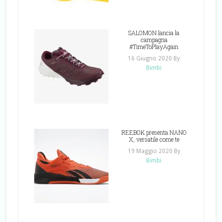
SALOMON lancia la
campagna
#TimeToPlayAgain
16 Giugno 2020
By
Bimbi
REEBOK presenta NANO
X, versatile come te
19 Maggio 2020
By
Bimbi