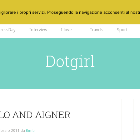
gliorare i propri servizi. Proseguendo la navigazione acconsenti al nostr
PressDay
Interview
I love…
Travels
Sport
Dotgirl
LO AND AIGNER
bbraio 2011
da
Bimbi