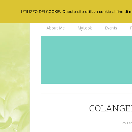
UTILIZZO DEI COOKIE: Questo sito utilizza cookie al fine di mi
About Me
MyLook
Events
COLANGE
25 Fe