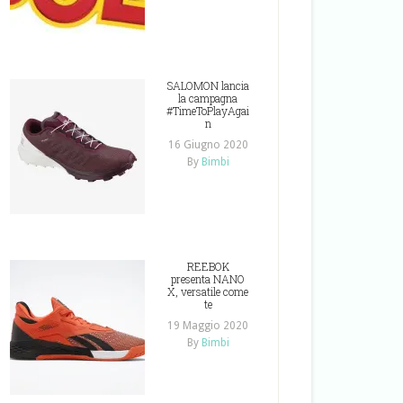
SALOMON lancia
la campagna
#TimeToPlayAgai
n
16 Giugno 2020
By
Bimbi
REEBOK
presenta NANO
X, versatile come
te
19 Maggio 2020
By
Bimbi