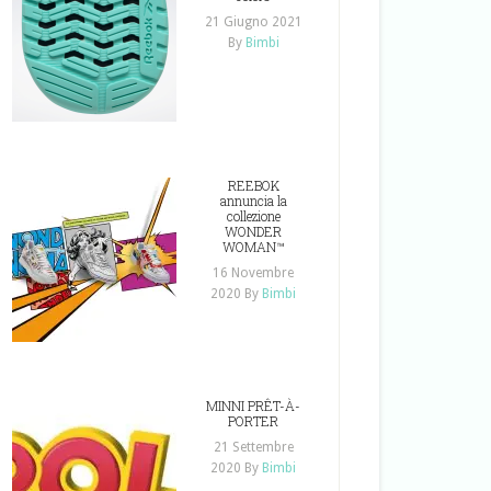
21 Giugno 2021
By
Bimbi
REEBOK
annuncia la
collezione
WONDER
WOMAN™
16 Novembre
2020
By
Bimbi
MINNI PRÊT-À-
PORTER
21 Settembre
2020
By
Bimbi