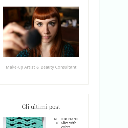
Make-up Artist & Beauty Consultant
Gli ultimi post
REEBOK NANO
X1 Alive with
colors