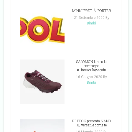
MINNI PRÊT-À-PORTER
21 Settembre 2020
By
Bimbi
SALOMON lancia la
campagna
#TimeToPlayAgain
16 Giugno 2020
By
Bimbi
REEBOK presenta NANO
X, versatile come te
19 Maggio 2020
By