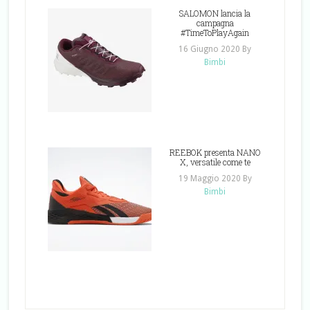
SALOMON lancia la
campagna
#TimeToPlayAgain
16 Giugno 2020
By
Bimbi
REEBOK presenta NANO
X, versatile come te
19 Maggio 2020
By
Bimbi