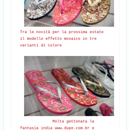
Tra le novità per la prossima estate
il modello effetto mosaico in tre
varianti di colore
Molta gettonata la
fantasia india
www.dupe.com.br
e