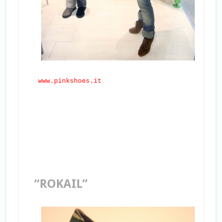
www.pinkshoes.it
“ROKAIL”