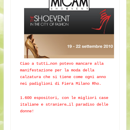
Ciao a tutti…non potevo mancare alla
manifestazione per la moda della
calzatura che si tiene come ogni anno
nei padiglioni di Fiera Milano Rho.
1.600 espositori, con le migliori case
italiane e straniere…il paradiso delle
donne!