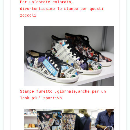
Per un’estate colorata,
divertentissime le stampe per questi
zoccoli
Stampe fumetto ,giornale,anche per un
look piu’ sportivo