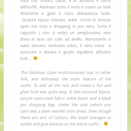
folck chic firmato Gazel, è in assoluto il fulcro
dell’outfit. Abbinare tutto il resto e creare un look
divertente e glam è stato abbastanza facile.
Qualche bijoux colorato, ankle boots in tessuto
open toe viola e shopping in pvc nera. Sotto il
cappotto ( non si vede) un semplicissimo mini
dress in lana con collo ad anello. Nonostante ci
siano davvero tantissimi colori, il nero riesce a
smorzare e donare il giusto equilibrio all’intero
look…
This fabulous Gazel multicoloured coat is rather
folk, and definately the main feature of the
outfit. To add all the rest and create a fun and
glam look was quite easy. A few coloured bijoux,
purple open-toed fabric ankle boots and a black
pvc shopping bag. Under the coat (which you
can’t see) a plain woolen mini dress. Even though
there are alot of colours, the black manages to
soften and give balance to the entire outfit…