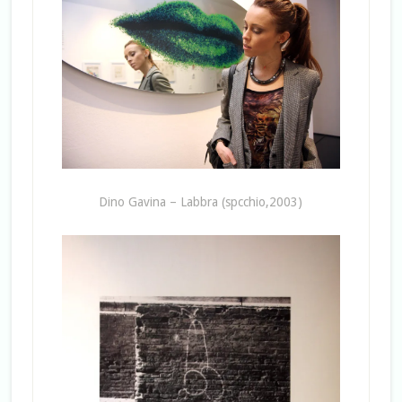
Dino Gavina – Labbra (spcchio,2003)