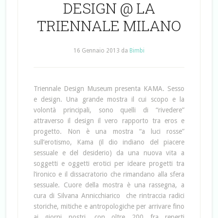
DESIGN @ LA
TRIENNALE MILANO
16 Gennaio 2013
da
Bimbi
Triennale Design Museum presenta KAMA. Sesso
e design. Una grande mostra il cui scopo e la
volontà principali, sono quelli di “rivedere”
attraverso il design il vero rapporto tra eros e
progetto. Non è una mostra “a luci rosse”
sull’erotismo, Kama (il dio indiano del piacere
sessuale e del desiderio) da una nuova vita a
soggetti e oggetti erotici per ideare progetti tra
l’ironico e il dissacratorio che rimandano alla sfera
sessuale. Cuore della mostra è una rassegna, a
cura di Silvana Annicchiarico che rintraccia radici
storiche, mitiche e antropologiche per arrivare fino
ai giorni nostri, con oltre 200 fra reperti