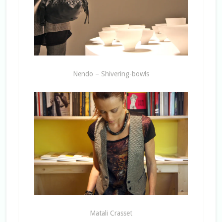
Nendo – Shivering-bowls
Matali Crasset