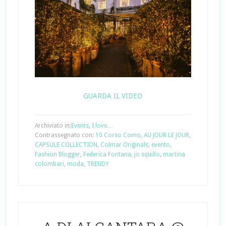
GUARDA IL VIDEO
Archiviato in:
Events
,
I love…
Contrassegnato con:
10 Corso Como
,
AU JOUR LE JOUR
,
CAPSULE COLLECTION
,
Colmar Originals
,
evento
,
Fashion Blogger
,
Federica Fontana
,
jo squillo
,
martina
colombari
,
moda
,
TRENDY