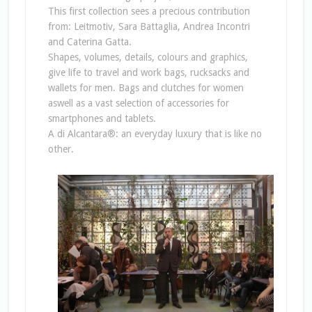
This first collection sees a precious contribution
from: Leitmotiv, Sara Battaglia, Andrea Incontri
and Caterina Gatta.
Shapes, volumes, details, colours and graphics,
give life to travel and work bags, rucksacks and
wallets for men. Bags and clutches for women
aswell as a vast selection of accessories for
smartphones and tablets.
A di Alcantara®: an everyday luxury that is like no
other.