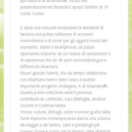
qui nasce A di Alcantara®. Eccoci alla
presentazione nel fantastico spazio fashion di 10
Corso Como!
È stata una naturale evoluzione la decisione di
lanciare una prima collezione di accessori
uomo/donna e di cover per gli oggetti iconici del
momento, tablet e smartphone, un passo
spontaneo scaturito da un tesoro di conoscenze e
di esperienze che da 40 anni contraddistingue e
differenzia Alcantara.
Alcuni giovani talenti, cha da tempo collaborano
con Alcantara hanno dato corpo a questo
importante progetto strategico, A di Alcantara®.
Questa prima collezione vede il prezioso
contributo di: Leitmotiv, Sara Battaglia, Andrea
Incontri e Caterina Gatta.
Forme, volumi, dettagli, colori e motivi grafici dalla
forte impronta contemporanea danno vita a borse
da viaggio e da lavoro, zaini e portafogli per
l’uomo; borse e clutch per la donna; oltre all’ampia