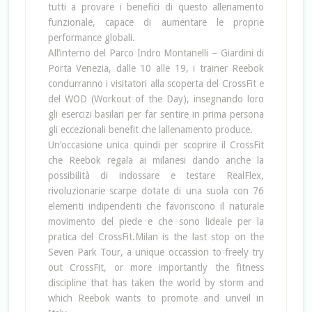
tutti a provare i benefici di questo allenamento
funzionale, capace di aumentare le proprie
performance globali.
All’interno del Parco Indro Montanelli – Giardini di
Porta Venezia, dalle 10 alle 19, i trainer Reebok
condurranno i visitatori alla scoperta del CrossFit e
del WOD (Workout of the Day), insegnando loro
gli esercizi basilari per far sentire in prima persona
gli eccezionali benefit che lallenamento produce.
Un’occasione unica quindi per scoprire il CrossFit
che Reebok regala ai milanesi dando anche la
possibilità di indossare e testare RealFlex,
rivoluzionarie scarpe dotate di una suola con 76
elementi indipendenti che favoriscono il naturale
movimento del piede e che sono lideale per la
pratica del CrossFit.Milan is the last stop on the
Seven Park Tour, a unique occassion to freely try
out CrossFit, or more importantly the fitness
discipline that has taken the world by storm and
which Reebok wants to promote and unveil in