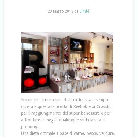
29 Marzo 2012
da
Bimbi
Movimenti funzionali ad alta intensità e sempre
diversi è questa la ricetta di Reebok e di Crossfit
per il raggiungimento del super-benessere e per
affrontare al meglio qualunque sfida la vita ci
proponga.
Una dieta ottimale a base di carne, pesce, verdure,