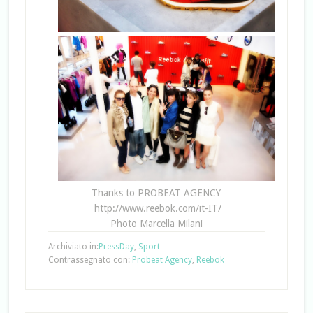
Thanks to PROBEAT AGENCY
http://www.reebok.com/it-IT/
Photo Marcella Milani
Archiviato in:
PressDay
,
Sport
Contrassegnato con:
Probeat Agency
,
Reebok