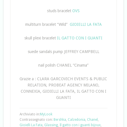
studs bracelet
OVS
multiturn bracelet “Wild”
GIOIELLI LA FATA
skull plexi bracelet
IL GATTO CON I GUANTI
suede sandals pump JEFFREY CAMPBELL
nail polish CHANEL “Cinama”
Grazie a : CLARA GARCOVICH EVENTS & PUBLIC
RELATION, PROBEAT AGENCY MILANO,
CONNEXIA, GIOIELLI LA FATA, IL GATTO CON I
GUANTI
Archiviato in:
MyLook
Contrassegnato con:
Bershka
,
Calzedonia
,
Chanel
,
Gioielli La Fata
,
Glassing
,
Il gatto con i guanti bijoux
,