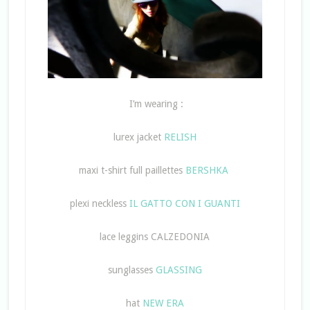
I’m wearing :
lurex jacket
RELISH
maxi t-shirt full paillettes
BERSHKA
plexi neckless
IL GATTO CON I GUANTI
lace leggins CALZEDONIA
sunglasses
GLASSING
hat
NEW ERA