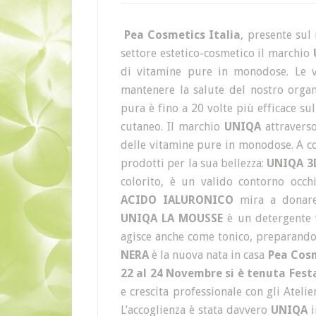
Pea Cosmetics Italia
, presente sul
settore estetico-cosmetico il marchio
di vitamine pure in monodose. Le v
mantenere la salute del nostro organ
pura è fino a 20 volte più efficace su
cutaneo. Il marchio
UNIQA
attravers
delle vitamine pure in monodose. A co
prodotti per la sua bellezza:
UNIQA 3
colorito, è un valido contorno occh
ACIDO IALURONICO
mira a donare i
UNIQA LA MOUSSE
è un detergente v
agisce anche come tonico, preparando 
NERA
è la nuova nata in casa
Pea Cos
22 al 24 Novembre si è tenuta Fes
e crescita professionale con gli Atelie
L’accoglienza è stata davvero
UNIQA
i