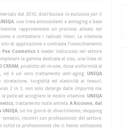
 mercato dal 2010, distribuisce in esclusiva per il
UNIQA
, una linea antiossidanti e antiaging a base
itamine rappresentano un prezioso alleato nel
ismo e combattere i radicali liberi. La vitamina
l sito di applicazione e contrasta l’invecchiamento
o
Pea Cosmetics
è leader indiscusso nel settore
mpletare la gamma dedicata al viso, una linea di
D CREAM
, prodotto all-in-one, dona uniformità al
i, ed è un vero trattamento anti-aging.
UNIQA
dratazione, turgidità ed elasticità ai tessuti.
iso 2 in 1, non solo deterge dalle impurità ma
la pelle ad accogliere le nostre vitamine.
UNIQA
metics
, trattamento notte antietà.
A Riccione, dal
ta UNIQA
, un tre giorni di divertimento, shopping
r tematici, incontri con professionisti del settore.
n tutto! Le professioniste che ci hanno sottoposte