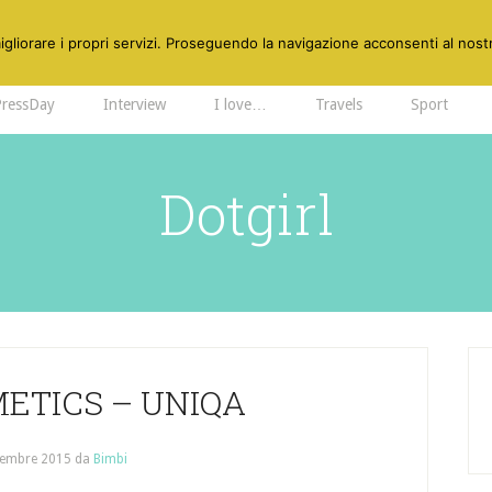
gliorare i propri servizi. Proseguendo la navigazione acconsenti al nostr
PressDay
Interview
I love…
Travels
Sport
Dotgirl
ETICS – UNIQA
cembre 2015
da
Bimbi