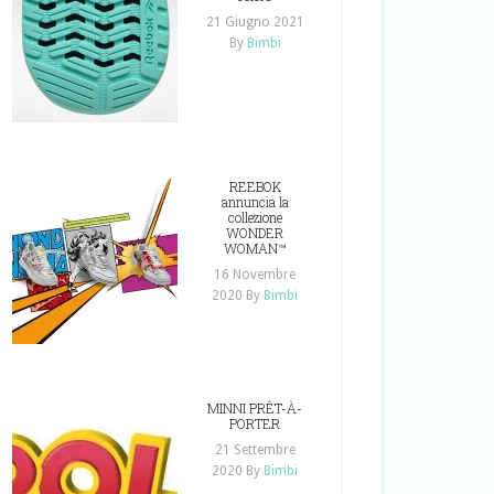
21 Giugno 2021
By
Bimbi
REEBOK
annuncia la
collezione
WONDER
WOMAN™
16 Novembre
2020
By
Bimbi
MINNI PRÊT-À-
PORTER
21 Settembre
2020
By
Bimbi