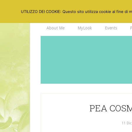
UTILIZZO DEI COOKIE: Questo sito utilizza cookie al fine di mi
About Me
MyLook
Events
PEA COSM
11 Di