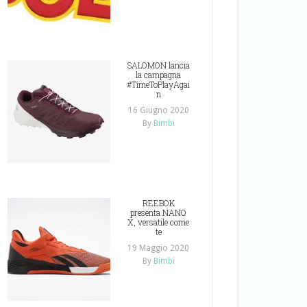
SALOMON lancia
la campagna
#TimeToPlayAgai
n
16 Giugno 2020
By
Bimbi
REEBOK
presenta NANO
X, versatile come
te
19 Maggio 2020
By
Bimbi