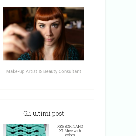
Make-up Artist & Beauty Consultant
Gli ultimi post
REEBOK NANO
X1 Alive with
colors