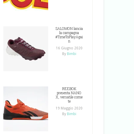
SALOMON lancia
la campagna
#TimeToPlayAgai
n
16 Giugno 2020
By
Bimbi
REEBOK
presenta NANO
X, versatile come
te
19 Maggio 2020
By
Bimbi