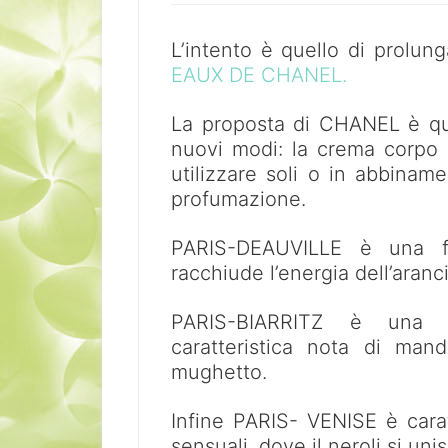
L’intento è quello di prolun
EAUX DE CHANEL.
La proposta di CHANEL è que
nuovi modi: la crema corpo d
utilizzare soli o in abbinam
profumazione.
PARIS-DEAUVILLE è una f
racchiude l’energia dell’aranci
PARIS-BIARRITZ è una f
caratteristica nota di mand
mughetto.
Infine PARIS- VENISE è carat
sensuali, dove il neroli si uni