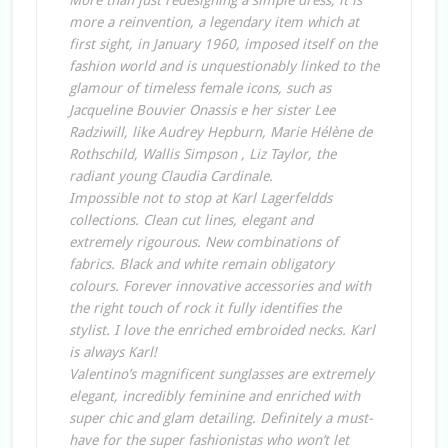
More than just redesigning a simple dress, it is
more a reinvention, a legendary item which at
first sight, in January 1960, imposed itself on the
fashion world and is unquestionably linked to the
glamour of timeless female icons, such as
Jacqueline Bouvier Onassis e her sister Lee
Radziwill, like Audrey Hepburn, Marie Hélène de
Rothschild, Wallis Simpson , Liz Taylor, the
radiant young Claudia Cardinale.
Impossible not to stop at Karl Lagerfeldds
collections. Clean cut lines, elegant and
extremely rigourous. New combinations of
fabrics. Black and white remain obligatory
colours. Forever innovative accessories and with
the right touch of rock it fully identifies the
stylist. I love the enriched embroided necks. Karl
is always Karl!
Valentino’s magnificent sunglasses are extremely
elegant, incredibly feminine and enriched with
super chic and glam detailing. Definitely a must-
have for the super fashionistas who won’t let