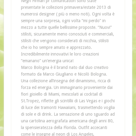
Negri Firman pr comunication sono state
presentate le collezioni primavera/estate 2013 di
numerosi designer ( più o meno noti). Ogni volta è
sempre una sorpresa, ogni volta “mi perdo” in
mezzo a tutte quelle bellissime proposte. “Nuovi”
stilisti, sicuramente meno conosciuti e commerciali,
stilisti che vengono considerati di nicchia, stilisti
che io ho sempre amato e apprezzato.
Incredibilmente innovativi le loro creazioni
“emanano” un’energia unica!
Marco Bologna è il brand nato dal duo creativo
formato da Marco Giugliano e Nicolò Bologna.
Una collezione all’insegna del dinamismo, ricca di
forza ed energia. Un immaginario proveniente dai
fiori gioiello di Miami, mescolati ai cocktail di
St.Tropez, riflette gli scintillii di Las Vegas e i giochi
di luce dei tramonti Hawaiiani, trasmettendo voglia
di sole e di drink. La sensazione di uno sguardo ad
una cartolina aerografata americana degli anni 80,
la spensieratezza della Florida. Outfit accecanti
come le insegne al neon di Los Angeles,