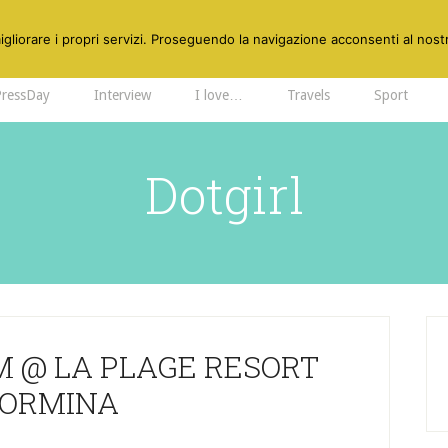
gliorare i propri servizi. Proseguendo la navigazione acconsenti al nostr
PressDay
Interview
I love…
Travels
Sport
Dotgirl
 @ LA PLAGE RESORT
AORMINA