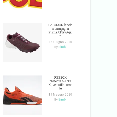
SALOMON lancia
la campagna
#TimeToPlayAgai
n
16 Giugno 2020
By
Bimbi
REEBOK
presenta NANO
X, versatile come
te
19 Maggio 2020
By
Bimbi