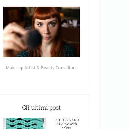
Make-up Artist & Beauty Consultant
Gli ultimi post
REEBOK NANO
X1 Alive with
colors