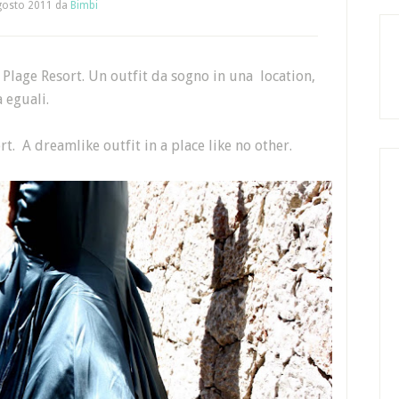
gosto 2011
da
Bimbi
a Plage Resort. Un outfit da sogno in una location,
 eguali.
rt. A dreamlike outfit in a place like no other.