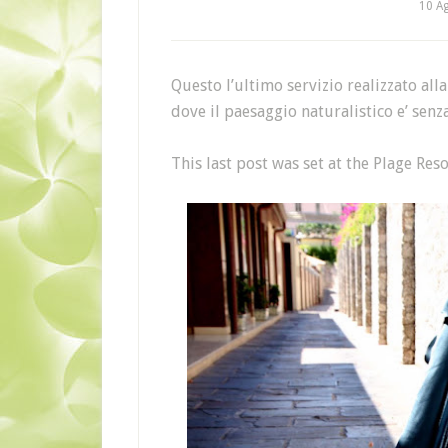
10 A
Questo l’ultimo servizio realizzato all
dove il paesaggio naturalistico e’ senza
This last post was set at the Plage Reso