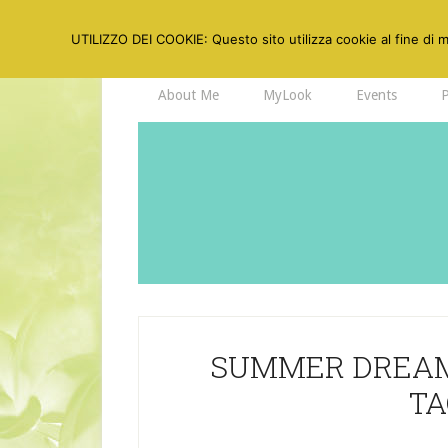
UTILIZZO DEI COOKIE: Questo sito utilizza cookie al fine di mi
About Me
MyLook
Events
SUMMER DREAM
T