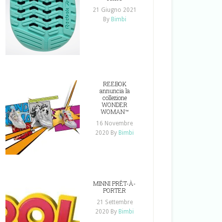
21 Giugno 2021
By
Bimbi
REEBOK
annuncia la
collezione
WONDER
WOMAN™
16 Novembre
2020
By
Bimbi
MINNI PRÊT-À-
PORTER
21 Settembre
2020
By
Bimbi