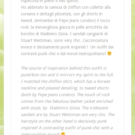
rispecchia in pieno il mio spirito.
Ho abbinato la camicia di chiffon con colletto alla
coreana e dettagli plissetati, con gli shorts in
tweed. (entrambe di Pepe Jeans London) il tocco
rock: la meravigliosa giacca in pelle arricchita da
borchie di Vladimiro Gioia. I sandali cangianti di
Stuart Weitzman, sono very chic. L’acconciatura
invece è decisamente punk inspired ! Un outfit dai
contrasti punk-chic e dal mood metropolitano!
The source of inspiration behind this outfit is
punk/bon ton and it mirrors my spirit to the full.
I matched the chiffon shirt, which has a Korean
neckline and pleated detailing, to tweed shorts
(both by Pepe Jeans London). The touch of rock
comes from the fabulous leather jacket enriched
with studs, by Vladimiro Gioia. The iridescent
sandals are by Stuart Weitzman are very chic. The
hairstyle on the other hand is decisively punk
inspired! A contrasting outfit of punk-chic with a
metropolitan mood!