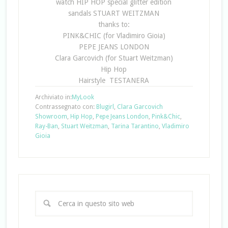
watch HIP HOP special glitter edition
sandals STUART WEITZMAN
thanks to:
PINK&CHIC (for Vladimiro Gioia)
PEPE JEANS LONDON
Clara Garcovich (for Stuart Weitzman)
Hip Hop
Hairstyle TESTANERA
Archiviato in:
MyLook
Contrassegnato con:
Blugirl
,
Clara Garcovich
Showroom
,
Hip Hop
,
Pepe Jeans London
,
Pink&Chic
,
Ray-Ban
,
Stuart Weitzman
,
Tarina Tarantino
,
Vladimiro
Gioia