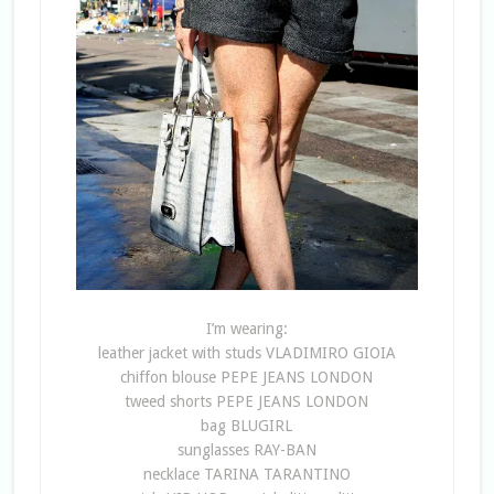
I’m wearing:
leather jacket with studs VLADIMIRO GIOIA
chiffon blouse PEPE JEANS LONDON
tweed shorts PEPE JEANS LONDON
bag BLUGIRL
sunglasses RAY-BAN
necklace TARINA TARANTINO