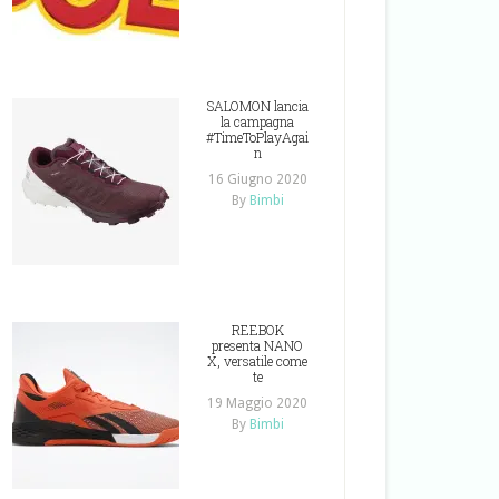
SALOMON lancia
la campagna
#TimeToPlayAgai
n
16 Giugno 2020
By
Bimbi
REEBOK
presenta NANO
X, versatile come
te
19 Maggio 2020
By
Bimbi