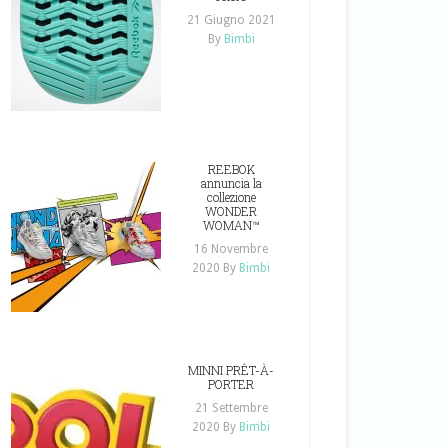
21 Giugno 2021
By
Bimbi
REEBOK
annuncia la
collezione
WONDER
WOMAN™
16 Novembre
2020
By
Bimbi
MINNI PRÊT-À-
PORTER
21 Settembre
2020
By
Bimbi