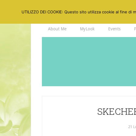
UTILIZZO DEI COOKIE: Questo sito utilizza cookie al fine di mi
About Me
MyLook
Events
SKECHER
21 L