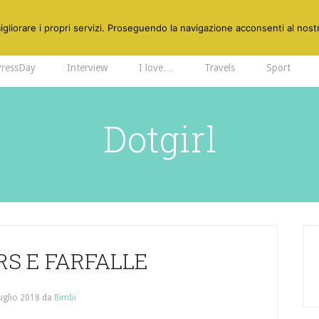
gliorare i propri servizi. Proseguendo la navigazione acconsenti al nostr
PressDay
Interview
I love…
Travels
Sport
Dotgirl
S E FARFALLE
uglio 2018
da
Bimbi