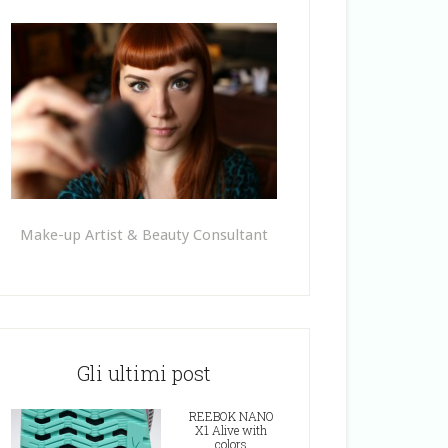
Make-up Artist & Beauty Consultant
Gli ultimi post
REEBOK NANO
X1 Alive with
colors