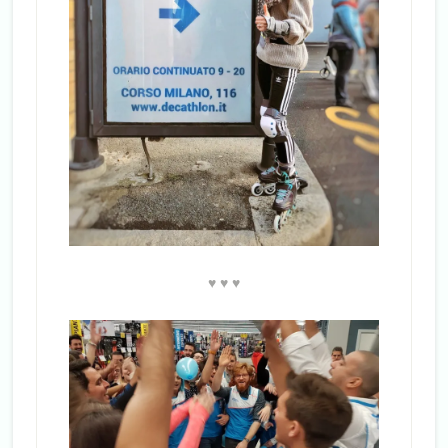
♥ ♥ ♥