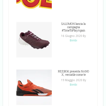
SALOMON lancia la
campagna
#TimeToPlayAgain
16 Giugno 2020
By
Bimbi
REEBOK presenta NANO
X, versatile come te
19 Maggio 2020
By
Bimbi