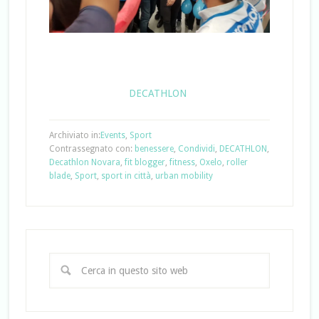
DECATHLON
Archiviato in:
Events
,
Sport
Contrassegnato con:
benessere
,
Condividi
,
DECATHLON
,
Decathlon Novara
,
fit blogger
,
fitness
,
Oxelo
,
roller
blade
,
Sport
,
sport in città
,
urban mobility