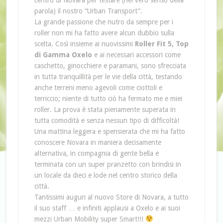
centro di Novara per testare (nel vero senso della
parola) il nostro “Urban Transport”.
La grande passione che nutro da sempre per i
roller non mi ha fatto avere alcun dubbio sulla
scelta. Così insieme ai nuovissimi
Roller Fit 5, Top
di Gamma Oxelo
e ai necessari accessori come
caschetto, ginocchiere e paramani, sono sfrecciata
in tutta tranquillità per le vie della città, testando
anche terreni meno agevoli come ciottoli e
terriccio; niente di tutto ciò ha fermato me e miei
roller. La prova è stata pienamente superata in
tutta comodità e senza nessun tipo di difficoltà!
Una mattina leggera e spensierata che mi ha fatto
conoscere Novara in maniera decisamente
alternativa, in compagnia di gente bella e
terminata con un super pranzetto con brindisi in
un locale da dieci e lode nel centro storico della
città.
Tantissimi auguri al nuovo Store di Novara, a tutto
il suo staff … e infiniti applausi a Oxelo e ai suoi
mezzi Urban Mobility super Smart!!!