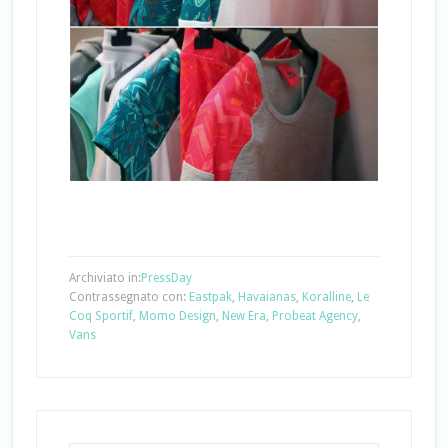
Archiviato in:
PressDay
Contrassegnato con:
Eastpak
,
Havaianas
,
Koralline
,
Le
Coq Sportif
,
Momo Design
,
New Era
,
Probeat Agency
,
Vans