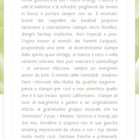
forme geometriche per i nuovi orologi. Pratiche e
utili le ballerine e le infradito pieghevoli da tenere
in borsa e portare sempre con se. Il rinomato
brand dei cappellini da baseball propone
tantissime e coloratissime stampe: micro fiorellini,
disegni fantasy multicolor, fiori tropicali e pois.
S’ispira invece al mondo dei fumetti Eastpack,
proponendo una serie di divertentissime stampe
dallo spirito quasi vintage, in bianco e nero o nella
variante colorata. Non può mancare il camouflage
– in versione stilizzata- sempre un evergreen
amato da tutti. Il mondo delle inimitabili sneakers
Vans –ritornate alla ribalta da qualche stagione-
pensa a stampe iper cool e non smentisce quello
che è il suo innato spirito californiano. Stampe all
over di margherite e gattini e un originalissimo
tributo al grandissimo gruppo musicale che ha
“inventato” il pop: i Beatles. Grintoso e trendy più
che mai, Koralline ci stupisce con le sue giacche
smoking impreziosite da strass e con i top denim
molto molto rock. Fantasie fresche e primaverili,