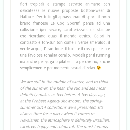
fiori tropicali e stampe astratte animano con
delicatezza le nuove proposte bottom-wear di
Haikure. Per tutti gli appassionati di sport, il noto
brand francese Le Coq Sportif, pensa ad una
collezione iper vivace, caratterizzata da stampe
che ricordano quasi il mondo etnico. Colori in
contrasto e ton-sur ton come il verde smeraldo, il
verde acqua, l’arancione, il fuxia e il rosa pastello e
una favolosa tonalità corallo. Modelli per il running
ma anche per yoga o pilates… o perché no, anche
semplicemente per momenti casual di relax
We are still in the middle of winter, and to think
of the summer, the heat, the sun and sea most
definitely makes us feel better. A few days ago,
at the Probeat Agency showroom, the spring-
summer 2014 collections were presented. It’s
always time for a party when it comes to
Havaianas, the atmosphere is definitely Brazilian,
carefree, happy and colourful. The most famous